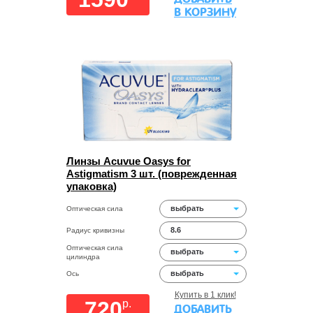
В КОРЗИНУ
Линзы Acuvue Oasys for
Astigmatism 3 шт. (поврежденная
упаковка)
выбрать
Оптическая сила
8.6
Радиус кривизны
Оптическая сила
выбрать
цилиндра
выбрать
Ось
Купить в 1 клик!
720
p.
ДОБАВИТЬ