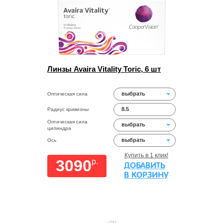
Линзы Avaira Vitality Toric, 6 шт
выбрать
Оптическая сила
8.5
Радиус кривизны
Оптическая сила
выбрать
цилиндра
выбрать
Ось
Купить в 1 клик!
3090
p.
ДОБАВИТЬ
В КОРЗИНУ