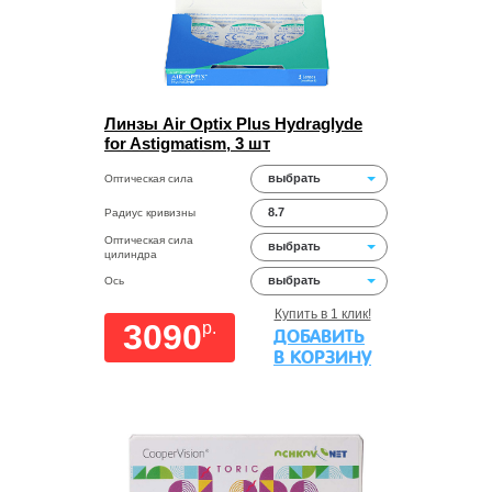
Линзы Air Optix Plus Hydraglyde
for Astigmatism, 3 шт
выбрать
Оптическая сила
8.7
Радиус кривизны
Оптическая сила
выбрать
цилиндра
выбрать
Ось
Купить в 1 клик!
3090
p.
ДОБАВИТЬ
В КОРЗИНУ