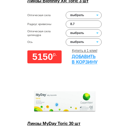
Линзы Biofinity XR Toric 3 шт
выбрать
Оптическая сила
8.7
Радиус кривизны
Оптическая сила
выбрать
цилиндра
выбрать
Ось
Купить в 1 клик!
5150
p.
ДОБАВИТЬ
В КОРЗИНУ
Линзы MyDay Toric 30 шт