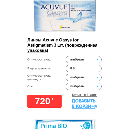
Линзы Acuvue Oasys for
Astigmatism 3 шт. (поврежденная
упаковка)
выбрать
Оптическая сила
8.6
Радиус кривизны
Оптическая сила
выбрать
цилиндра
выбрать
Ось
Купить в 1 клик!
720
p.
ДОБАВИТЬ
В КОРЗИНУ