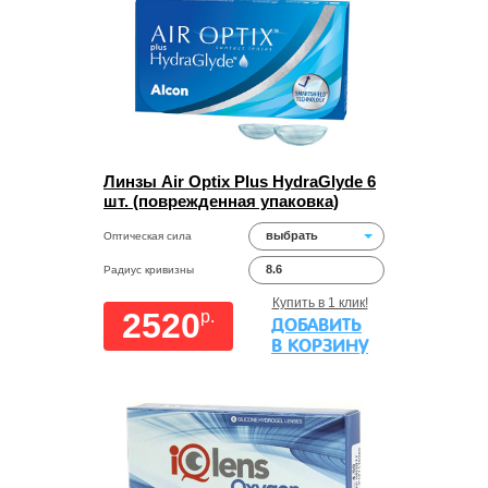
Линзы Air Optix Plus HydraGlyde 6
шт. (поврежденная упаковка)
выбрать
Оптическая сила
8.6
Радиус кривизны
Купить в 1 клик!
2520
p.
ДОБАВИТЬ
В КОРЗИНУ