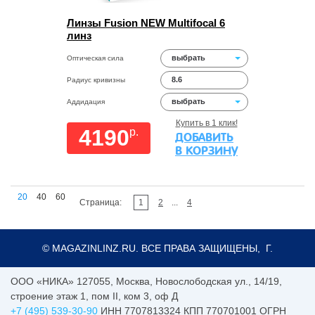
Линзы Fusion NEW Multifocal 6
линз
выбрать
Оптическая сила
8.6
Радиус кривизны
выбрать
Аддидация
Купить в 1 клик!
4190
p.
ДОБАВИТЬ
В КОРЗИНУ
20
40
60
Страница:
1
2
...
4
© MAGAZINLINZ.RU. ВСЕ ПРАВА ЗАЩИЩЕНЫ, Г.
ООО «НИКА»
127055
,
Москва
,
Новослободская ул., 14/19,
строение этаж 1, пом II, ком 3, оф Д
+7 (495) 539-30-90
ИНН 7707813324 КПП 770701001 ОГРН