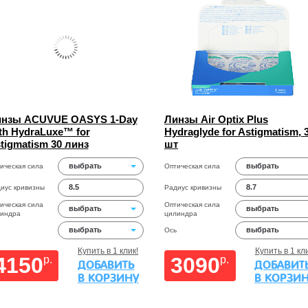
нзы ACUVUE OASYS 1-Day
Линзы Air Optix Plus
th HydraLuxe™ for
Hydraglyde for Astigmatism, 
tigmatism 30 линз
шт
выбрать
выбрать
ическая сила
Оптическая сила
8.5
8.7
иус кривизны
Радиус кривизны
ическая сила
Оптическая сила
выбрать
выбрать
индра
цилиндра
выбрать
выбрать
Ось
Купить в 1 клик!
Купить в 1 кли
4150
3090
p.
p.
ДОБАВИТЬ
ДОБАВИТ
В КОРЗИНУ
В КОРЗИ