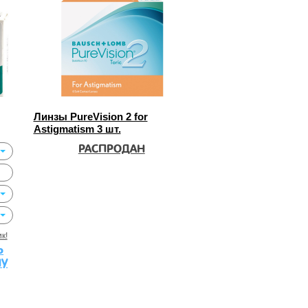
Линзы PureVision 2 for
Astigmatism 3 шт.
РАСПРОДАН
к!
Ь
НУ