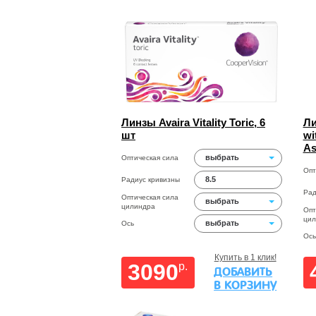
Линзы Avaira Vitality Toric, 6
Ли
шт
wi
As
выбрать
Оптическая сила
Опт
8.5
Радиус кривизны
Рад
Оптическая сила
выбрать
цилиндра
Опт
цил
выбрать
Ось
Ось
Купить в 1 клик!
3090
p.
ДОБАВИТЬ
В КОРЗИНУ