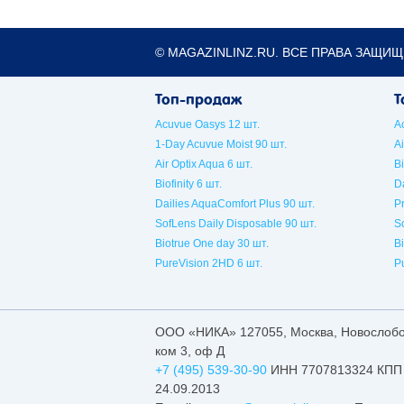
© MAGAZINLINZ.RU. ВСЕ ПРАВА ЗАЩИЩ
Топ-продаж
Т
Acuvue Oasys 12 шт.
A
1-Day Acuvue Moist 90 шт.
Ai
Air Optix Aqua 6 шт.
Bi
Biofinity 6 шт.
Da
Dailies AquaComfort Plus 90 шт.
P
SofLens Daily Disposable 90 шт.
S
Biotrue One day 30 шт.
B
PureVision 2HD 6 шт.
P
ООО «НИКА»
127055
,
Москва
,
Новослобод
ком 3, оф Д
+7 (495) 539-30-90
ИНН 7707813324 КПП 
24.09.2013