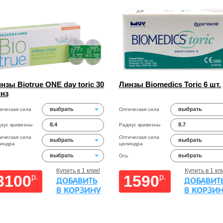
нзы Biotrue ONE day toric 30
Линзы Biomedics Toric 6 шт.
нз
выбрать
выбрать
ическая сила
Оптическая сила
8.4
8.7
иус кривизны
Радиус кривизны
ическая сила
Оптическая сила
выбрать
выбрать
индра
цилиндра
выбрать
выбрать
Ось
Купить в 1 клик!
Купить в 1 кли
3100
1590
p.
p.
ДОБАВИТЬ
ДОБАВИТ
В КОРЗИНУ
В КОРЗИ