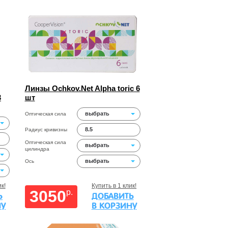
Линзы Ochkov.Net Alpha toric 6
3
шт
выбрать
Оптическая сила
8.5
Радиус кривизны
Оптическая сила
выбрать
цилиндра
выбрать
Ось
к!
Купить в 1 клик!
3050
p.
Ь
ДОБАВИТЬ
НУ
В КОРЗИНУ