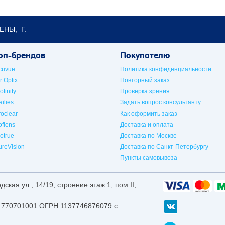
ЕНЫ, Г.
оп-брендов
Покупателю
cuvue
Политика конфиденциальности
r Optix
Повторный заказ
ofinity
Проверка зрения
ilies
Задать вопрос консультанту
roclear
Как оформить заказ
oflens
Доставка и оплата
iotrue
Доставка по Москве
ureVision
Доставка по Санкт-Петербургу
Пункты самовывоза
ская ул., 14/19, строение этаж 1, пом II,
770701001 ОГРН 1137746876079 с