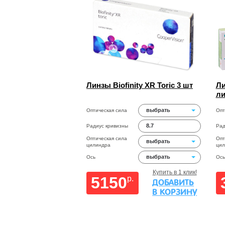
Линзы Biofinity XR Toric 3 шт
Ли
ли
выбрать
Оптическая сила
Опт
8.7
Радиус кривизны
Рад
Оптическая сила
Опт
выбрать
цилиндра
цил
выбрать
Ось
Ось
Купить в 1 клик!
5150
p.
ДОБАВИТЬ
В КОРЗИНУ