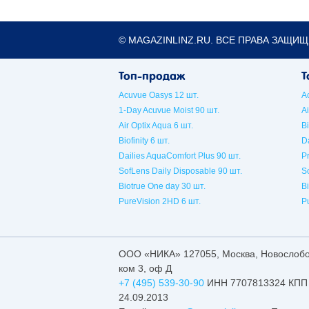
© MAGAZINLINZ.RU. ВСЕ ПРАВА ЗАЩИЩ
Топ-продаж
Т
Acuvue Oasys 12 шт.
A
1-Day Acuvue Moist 90 шт.
Ai
Air Optix Aqua 6 шт.
Bi
Biofinity 6 шт.
Da
Dailies AquaComfort Plus 90 шт.
P
SofLens Daily Disposable 90 шт.
S
Biotrue One day 30 шт.
B
PureVision 2HD 6 шт.
P
ООО «НИКА»
127055
,
Москва
,
Новослобод
ком 3, оф Д
+7 (495) 539-30-90
ИНН 7707813324 КПП 
24.09.2013