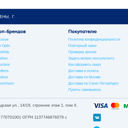
ЕНЫ, Г.
оп-брендов
Покупателю
cuvue
Политика конфиденциальности
r Optix
Повторный заказ
ofinity
Проверка зрения
ilies
Задать вопрос консультанту
roclear
Как оформить заказ
oflens
Доставка и оплата
iotrue
Доставка по Москве
ureVision
Доставка по Санкт-Петербургу
Пункты самовывоза
ская ул., 14/19, строение этаж 1, пом II,
770701001 ОГРН 1137746876079 с